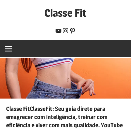
Skip
Classe Fit
to
content
Seu
YouTube
Instagram
Pinterest
guia
direto
para
emagrecer
com
inteligência,
treinar
com
eficiência
Classe FitClasseFit: Seu guia direto para
e
emagrecer com inteligência, treinar com
viver
eficiência e viver com mais qualidade. YouTube
com