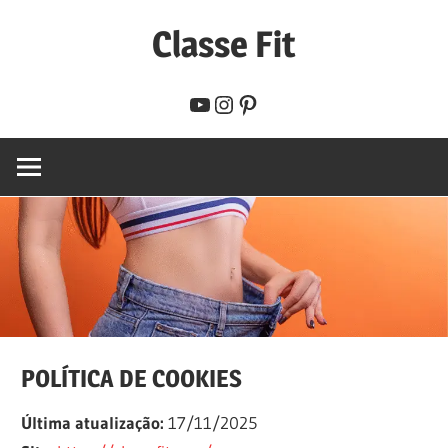
Skip
Classe Fit
to
content
Seu
YouTube
Instagram
Pinterest
guia
direto
para
emagrecer
com
inteligência,
treinar
com
eficiência
POLÍTICA DE COOKIES
e
viver
Última atualização:
17/11/2025
com